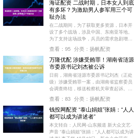
海证配资 二战时期，日本女人到底
有多坏？为激励男人参军用三个可
耻办法
在二战期间，为了获取更多资源，日本开
设了多个战场，涉及中国、东南亚等地。
为了支持这场战争，兵员的需求急剧增
加。据资料显示，仅日本士兵就占据了总
查看：
95
分类：
扬帆配资
人口的十分之一，直....
万隆优配 涉嫌受贿罪！湖南省涟源
市委原书记刘杰被公诉
日前，湖南省涟源市委原书记刘杰（正处
级）涉嫌受贿罪一案，由湖南省监察委员
会调查终结，移送检察机关审查起诉。经
湖南省人民检察院指定管辖，由长沙市人
查看：
83
分类：
扬帆配资
民检察院依法向长....
钱投网配资 “泰山娟姐”张娟：“人人
都可以成为讲述者”
本文转自：人民网-山东频道 新大众文艺·
声音 “泰山娟姐”张娟：“人人都可以成为讲