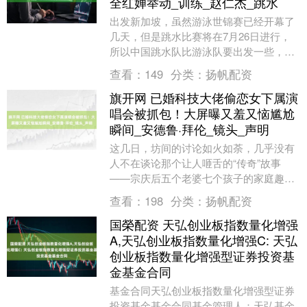
全红婵举动_训练_赵仁杰_跳水
出发新加坡，虽然游泳世锦赛已经开幕了
几天，但是跳水比赛将在7月26日进行，
所以中国跳水队比游泳队要出发一些，而
随着比赛的临近，中国跳水队也是出发前
查看：
149
分类：
扬帆配资
往新加坡，亮相....
旗开网 已婚科技大佬偷恋女下属演
唱会被抓包！大屏曝又羞又恼尴尬
瞬间_安德鲁·拜伦_镜头_声明
这几日，坊间的讨论如火如荼，几乎没有
人不在谈论那个让人咂舌的“传奇”故事
——宗庆后五个老婆七个孩子的家庭趣
闻。评论区的热烈程度，堪比过节的盛
查看：
198
分类：
扬帆配资
况。有人感叹：“看那....
国榮配资 天弘创业板指数量化增强
A,天弘创业板指数量化增强C: 天弘
创业板指数量化增强型证券投资基
金基金合同
基金合同天弘创业板指数量化增强型证券
投资基金基金合同基金管理人：天弘基金