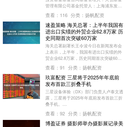
管理有限公司基金托管人：上海浦东发展
银行股份有限公司基金合同基金合同第一
查看：
116
分类：
扬帆配资
部分前言一、订立....
速盈策略 海关总署：上半年我国有
进出口实绩的外贸企业62.8万家 历
史同期首次突破60万家
海关总署副署长王令浚今日在新闻发布会
上表示，上半年，我国有进出口实绩的外
贸企业62.8万家，历史同期首次突破60万
家，较去年同期增加了4.3万家。其中，民
查看：
91
分类：
扬帆配资
营企业....
玖富配资 三星将于2025年年底前
发布首款三折叠手机
三星设备体验（DX）部门负责人卢泰文透
露，三星将于2025年年底前发布首款三折
叠手机。....
查看：
92
分类：
扬帆配资
博盈证券 摄影师举办摄影展记录美