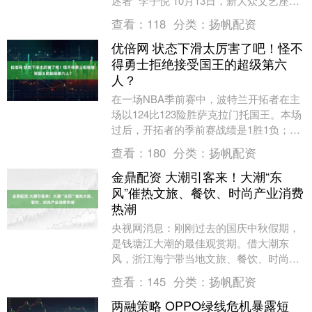
述者” 李子悦 10月13日，新大众文艺座谈
会在淄博市召开。会上，旅行领域自媒....
查看：
118
分类：
扬帆配资
优倍网 状态下滑太厉害了吧！怪不
得勇士拒绝接受国王的超级第六
人？
在一场NBA季前赛中，波特兰开拓者在主
场以124比123险胜萨克拉门托国王。本场
过后，开拓者的季前赛战绩是1胜1负；国
王则以0胜2负结束季前赛。 比赛中，国王
查看：
180
分类：
扬帆配资
的....
金鼎配资 大潮引客来！大潮“东
风”催热文旅、餐饮、时尚产业消费
热潮
央视网消息：刚刚过去的国庆中秋假期，
是钱塘江大潮的最佳观赏期。借大潮东
风，浙江海宁带当地文旅、餐饮、时尚等
产业都掀起了消费热潮。 r r r r 2025年国
查看：
145
分类：
扬帆配资
庆....
两融策略 OPPO绿线危机暴露短