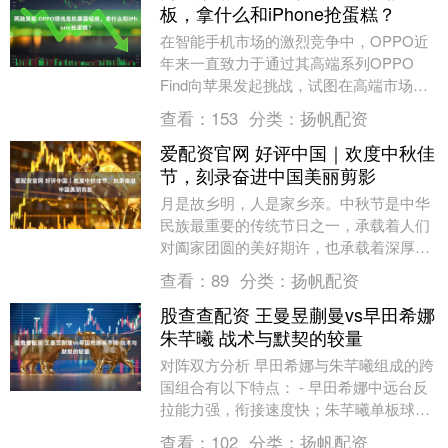
板，拿什么和iPhone抢蛋糕？
在智能手机市场的激烈竞争中，OPPO近
年来一直致力于通过其高端系列OPPO
Find向苹果发起挑战，试图在高端市场分
一杯羹。然而，一场突如其来的“绿线
查看：
153
分类：
扬帆配资
门”事件，....
爱配资官网 好评中国｜欢度中秋佳
节，刻录奋进中国美丽剪影
月是故乡明，人是家乡亲。中秋节是中华
民族最重要的传统节日之一，承载着人们
对阖家团圆的美好期许，也承载着深厚的
故乡情、家国情。品月饼，赏圆月，饮美
查看：
89
分类：
扬帆配资
酒，诵诗词.......
股查查配资 王曼昱蒯曼vs早田希娜
朱芊曦 战术与默契的较量
对阵双方分析 早田希娜与朱芊曦组成的跨
国组合有以下特点： - 早田希娜中远台反
拉能力强，衔接速度快；朱芊曦单板球质
量高。 - 首次搭档即打入决赛，展现了良
查看：
102
分类：
扬帆配资