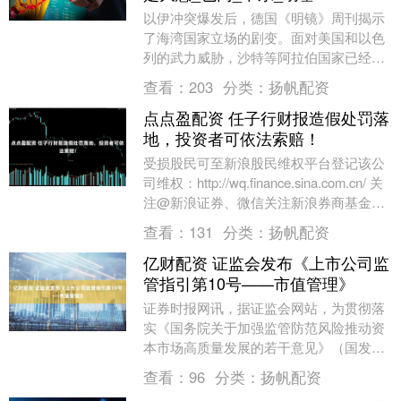
以伊冲突爆发后，德国《明镜》周刊揭示
了海湾国家立场的剧变。面对美国和以色
列的武力威胁，沙特等阿拉伯国家已经放
下了对伊朗的敌意，公开将伊朗称为“兄弟
查看：
203
分类：
扬帆配资
般的伊朗伊斯兰....
点点盈配资 任子行财报造假处罚落
地，投资者可依法索赔！
受损股民可至新浪股民维权平台登记该公
司维权：http://wq.finance.sina.com.cn/ 关
注@新浪证券、微信关注新浪券商基金、
百度搜索新浪股民....
查看：
131
分类：
扬帆配资
亿财配资 证监会发布《上市公司监
管指引第10号——市值管理》
证券时报网讯，据证监会网站，为贯彻落
实《国务院关于加强监管防范风险推动资
本市场高质量发展的若干意见》（国发
〔2024〕10号），进一步引导上市公司关
查看：
96
分类：
扬帆配资
注自身投资价....