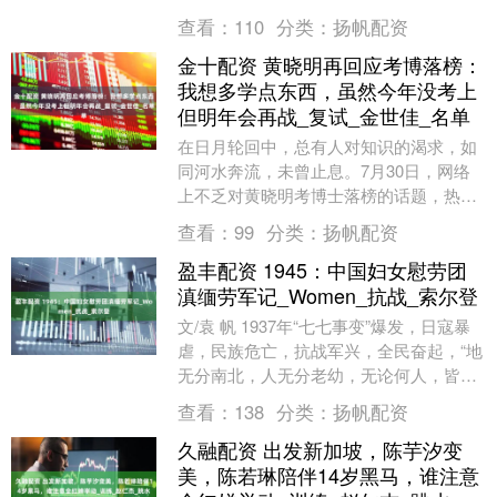
到30秒，现在已缩....
查看：
110
分类：
扬帆配资
金十配资 黄晓明再回应考博落榜：
我想多学点东西，虽然今年没考上
但明年会再战_复试_金世佳_名单
在日月轮回中，总有人对知识的渴求，如
同河水奔流，未曾止息。7月30日，网络
上不乏对黄晓明考博士落榜的话题，热议
如潮，千帆竞逐，仿佛那是一场盛大的表
查看：
99
分类：
扬帆配资
演，吸引着无数....
盈丰配资 1945：中国妇女慰劳团
滇缅劳军记_Women_抗战_索尔登
文/袁 帆 1937年“七七事变”爆发，日寇暴
虐，民族危亡，抗战军兴，全民奋起，“地
无分南北，人无分老幼，无论何人，皆有
守土抗战之责任，皆抱定牺牲一切之决
查看：
138
分类：
扬帆配资
心”。....
久融配资 出发新加坡，陈芋汐变
美，陈若琳陪伴14岁黑马，谁注意