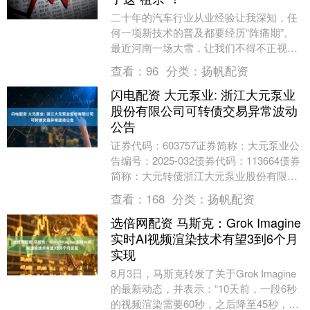
二十年的汽车行业从业经验让我深知，任
何一项新技术的普及都要经历“阵痛期”。
最近河南一场大雪，让我们不得不正视新
能源汽车在极寒天气下的实际表现。 作为
查看：
96
分类：
扬帆配资
一名资深汽车....
闪电配资 大元泵业: 浙江大元泵业
股份有限公司可转债交易异常波动
公告
证券代码：603757证券简称：大元泵业公
告编号：2025-032债券代码：113664债券
简称：大元转债浙江大元泵业股份有限公
司可转债交易异常波动公告本公司董....
查看：
168
分类：
扬帆配资
选倍网配资 马斯克：Grok Imagine
实时AI视频渲染技术有望3到6个月
实现
8月3日，马斯克转发了关于Grok Imagine
的最新动态，并表示：“10天前，一段6秒
的视频渲染需要60秒，之后降至45秒，再