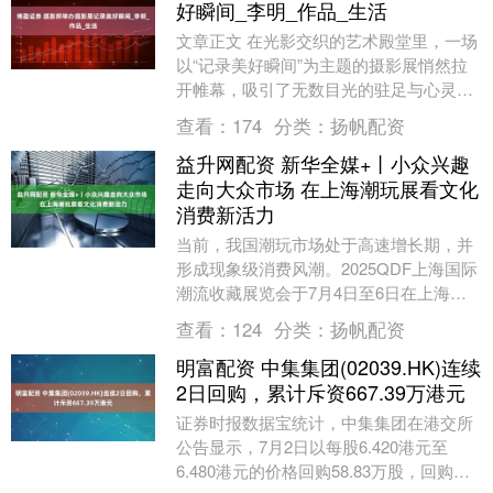
好瞬间_李明_作品_生活
文章正文 在光影交织的艺术殿堂里，一场
以“记录美好瞬间”为主题的摄影展悄然拉
开帷幕，吸引了无数目光的驻足与心灵的
共鸣。这不仅是一场视觉的盛宴，更是摄
查看：
174
分类：
扬帆配资
影师用镜头捕....
益升网配资 新华全媒+丨小众兴趣
走向大众市场 在上海潮玩展看文化
消费新活力
当前，我国潮玩市场处于高速增长期，并
形成现象级消费风潮。2025QDF上海国际
潮流收藏展览会于7月4日至6日在上海新
国际博览中心举办。国内知名潮玩品牌云
查看：
124
分类：
扬帆配资
集，超2....
明富配资 中集集团(02039.HK)连续
2日回购，累计斥资667.39万港元
证券时报数据宝统计，中集集团在港交所
公告显示，7月2日以每股6.420港元至
6.480港元的价格回购58.83万股，回购金