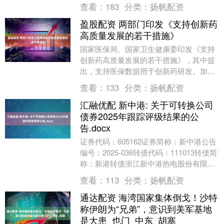
额达380.44万港元。该股当日收盘价....
查看：
183
分类：
扬帆配资
盈股配资 两部门印发《支持创新药
高质量发展的若干措施》
国家医保局、国家卫生健康委印发《支持
创新药高质量发展的若干措施》，其中提
出，支持医保数据用于创新药研发。加强
医疗、医保、医药三方信息互通与协同，
查看：
133
分类：
扬帆配资
做好医保数据资源....
汇融优配 新中港: 关于可转换公司
债券2025年跟踪评级结果的公
告.docx
证券代码：605162证券简称：新中港公告
编号：2025-036转债代码：111013转债简
称：新港转债浙江新中港热电股份有限公
司关于可转换公司债券2025年跟....
查看：
113
分类：
扬帆配资
通达配资 海湾国家集体倒戈！沙特
称伊朗为“兄弟”，意识到美军基地
是大患_也门_中东_胡塞