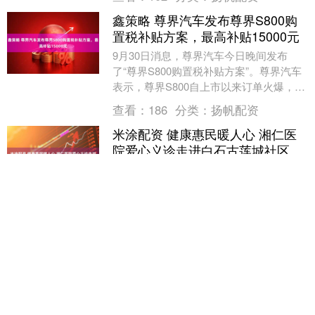
好的化....
鑫策略 尊界汽车发布尊界S800购
置税补贴方案，最高补贴15000元
9月30日消息，尊界汽车今日晚间发布
了“尊界S800购置税补贴方案”。尊界汽车
表示，尊界S800自上市以来订单火爆，上
市119天累计大定订单已突破1.5万台。 ....
查看：
186
分类：
扬帆配资
米涂配资 健康惠民暖人心 湘仁医
院爱心义诊走进白石古莲城社区
9月28日，湘仁中医医院“情暖双节·健康同
行”惠民义诊活动，在雨湖区白石古莲城社
区温暖开启。医疗志愿服务队走进社区，
以专业的诊疗服务和暖心的健康关怀，为
查看：
122
分类：
扬帆配资
传统佳节....
万达配资 大美北京|六维度评估125
城 北京人才黏性指数位列全球第五
当地时间9月25日，2025中欧人才论坛在
西班牙马德里成功举办。论坛以共享、共
生、共赢拥抱智能时代，携手创新发展为