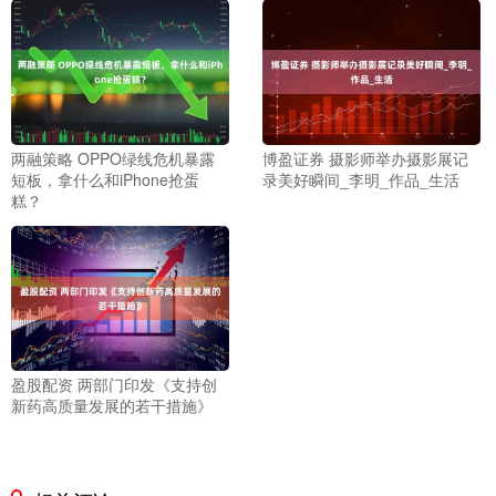
两融策略 OPPO绿线危机暴露
博盈证券 摄影师举办摄影展记
短板，拿什么和iPhone抢蛋
录美好瞬间_李明_作品_生活
糕？
盈股配资 两部门印发《支持创
新药高质量发展的若干措施》