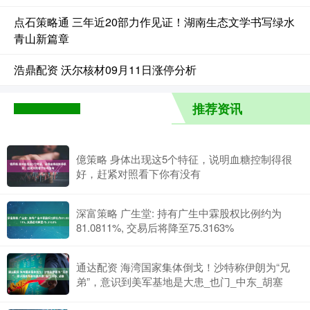
点石策略通 三年近20部力作见证！湖南生态文学书写绿水
青山新篇章
浩鼎配资 沃尔核材09月11日涨停分析
推荐资讯
億策略 身体出现这5个特征，说明血糖控制得很
好，赶紧对照看下你有没有
深富策略 广生堂: 持有广生中霖股权比例约为
81.0811%, 交易后将降至75.3163%
通达配资 海湾国家集体倒戈！沙特称伊朗为“兄
弟”，意识到美军基地是大患_也门_中东_胡塞