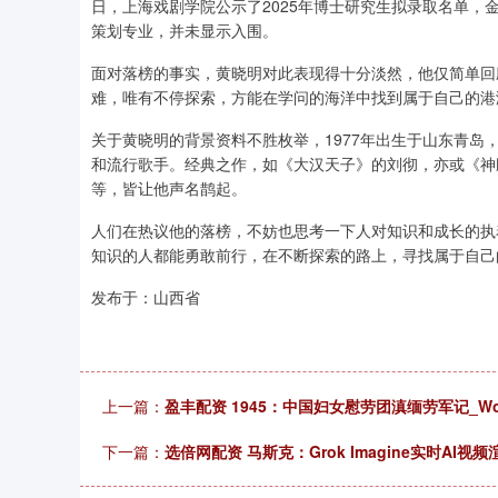
日，上海戏剧学院公示了2025年博士研究生拟录取名单
策划专业，并未显示入围。
面对落榜的事实，黄晓明对此表现得十分淡然，他仅简单回
难，唯有不停探索，方能在学问的海洋中找到属于自己的港
关于黄晓明的背景资料不胜枚举，1977年出生于山东青
和流行歌手。经典之作，如《大汉天子》的刘彻，亦或《神
等，皆让他声名鹊起。
人们在热议他的落榜，不妨也思考一下人对知识和成长的执
知识的人都能勇敢前行，在不断探索的路上，寻找属于自己
发布于：山西省
上一篇：
盈丰配资 1945：中国妇女慰劳团滇缅劳军记_Wo
下一篇：
选倍网配资 马斯克：Grok Imagine实时AI