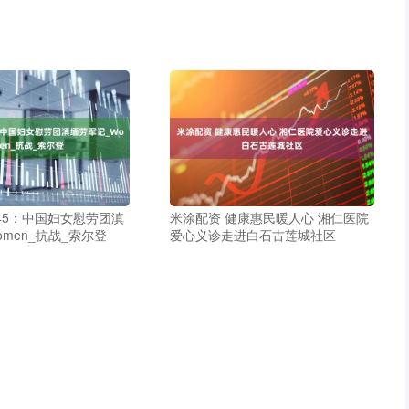
945：中国妇女慰劳团滇
米涂配资 健康惠民暖人心 湘仁医院
men_抗战_索尔登
爱心义诊走进白石古莲城社区