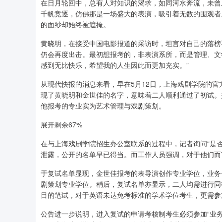
在日月轮回中，总有人对知识的渴求，如同河水奔流，未曾
千帆竞逐，仿佛那是一场盛大的表演，吸引着无数的围观者
的面纱却始终被遮掩。
黄晓明，在接受中国电影报道的采访时，坦言对自己的落榜
仍会再度出击。最初想报考的，非表演系所，而是管理、文
感到无比快乐，希望我的人生因此而更加充实。”
从现代快报的消息来看，早在5月12日，上海戏剧学院的官
现了黄晓明和金世佳的名字，意味着二人顺利通过了初试。
他报考的专业实为艺术管理与戏剧策划。
展开剩余67%
在与上海戏剧学院招生办公室联系的过程中，记者询问“是
泄露，公开的名单早已得当。而工作人员强调，对于他们而
于复试名单显现，金世佳报考的表导演创作专业学位，业务一
剧策划专业学位。稍后，复试名单亦显示，二人均需进行同
目的笔试，对于英语未达免考标准的学术学位考生，更需参加
公告进一步说明，进入复试的申请考核制考生必须参加“业务