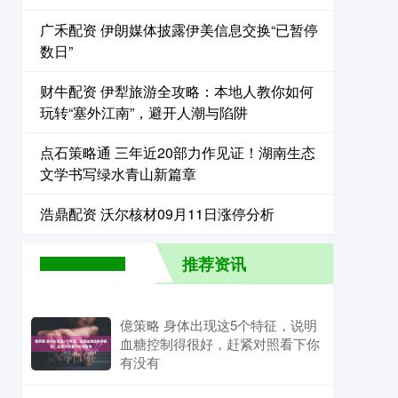
广禾配资 伊朗媒体披露伊美信息交换“已暂停
数日”
财牛配资 伊犁旅游全攻略：本地人教你如何
玩转“塞外江南”，避开人潮与陷阱
点石策略通 三年近20部力作见证！湖南生态
文学书写绿水青山新篇章
浩鼎配资 沃尔核材09月11日涨停分析
推荐资讯
億策略 身体出现这5个特征，说明
血糖控制得很好，赶紧对照看下你
有没有