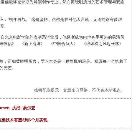
，金世佳最终被录取为导演创作专业，然而黄晓明所报的艺术管理与戏剧
应：“明年再战。”这份坚韧，仿佛是在对他人言说，无论前路有多艰
湾。
岛，自北京电影学院的表演系毕业后，他逐渐成为内地炙手可热的男演员
雕侠侣》、《新上海滩》、《中国合伙人》、《琅琊榜之风起长林》
着，正如黄晓明所言，学习本身是一种愉悦的追寻。祝愿每一个执着于
的光芒。
扬帆配资提示：文章来自网络，不代表本站观点。
men_抗战_索尔登
视频渲染技术有望3到6个月实现