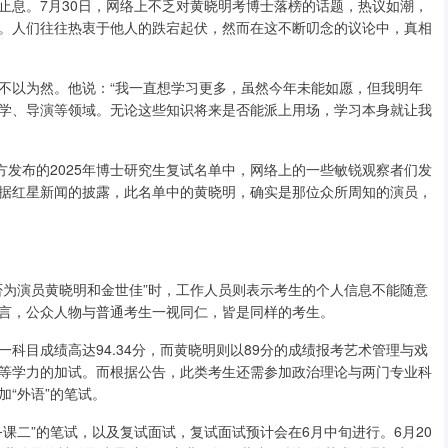
止息。7月30日，网络上不乏对黄晓明考博士落榜的话题，热议如潮，
。人们往往热衷于他人的跌宕起伏，然而在这不断叨念的议论中，真相
不以为然。他说：“我一直想学习更多，虽然今年未能如愿，但我明年
学、导演等领域。无论这些知识将来是否能派上用场，学习本身就让我
方发布的2025年博士研究生复试名单中，网络上的一些敏锐观察者们发
据红星新闻的披露，此名单中的黄晓明，确实是那位众所周知的演员，
否为演员黄晓明和金世佳”时，工作人员则表示考生的个人信息不能随意
言，公众人物与普通考生一视同仁，皆是同样的考生。
科目成绩高达94.34分，而黄晓明则以89分的成绩报考艺术管理与戏
等学力的加试。而根据公告，此类考生还需参加政治理论与两门专业科
“外语”的笔试。
课二”的笔试，以及复试面试，复试面试预计会在6月中旬进行。6月20