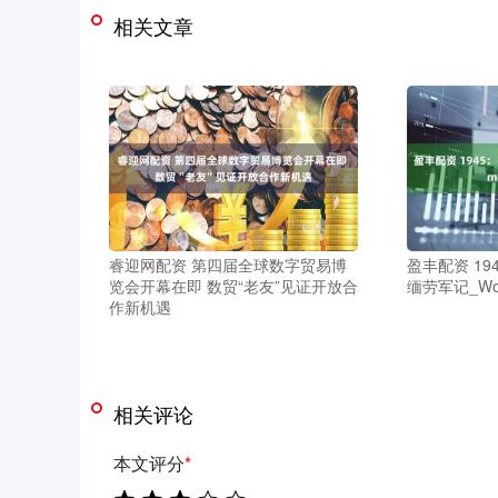
相关文章
睿迎网配资 第四届全球数字贸易博
盈丰配资 1
览会开幕在即 数贸“老友”见证开放合
缅劳军记_Wo
作新机遇
相关评论
本文评分
*