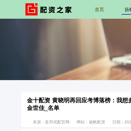
首页
扬
金十配资 黄晓明再回应考博落榜：我想
金世佳_名单
来源：富邦优配官网
网站：扬帆配资
日期：2025-