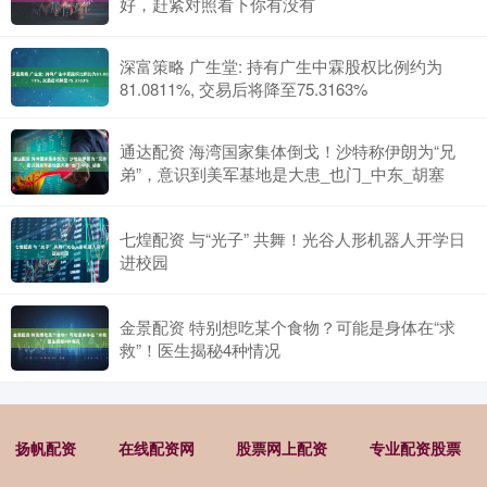
好，赶紧对照看下你有没有
深富策略 广生堂: 持有广生中霖股权比例约为
81.0811%, 交易后将降至75.3163%
通达配资 海湾国家集体倒戈！沙特称伊朗为“兄
弟”，意识到美军基地是大患_也门_中东_胡塞
七煌配资 与“光子” 共舞！光谷人形机器人开学日
进校园
金景配资 特别想吃某个食物？可能是身体在“求
救”！医生揭秘4种情况
扬帆配资
在线配资网
股票网上配资
专业配资股票