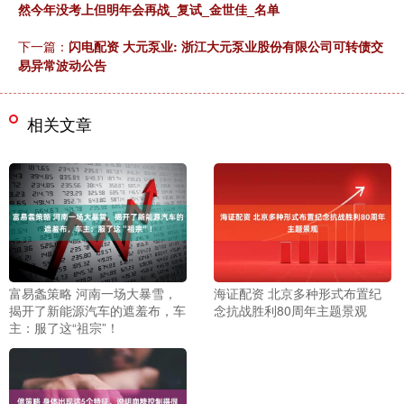
然今年没考上但明年会再战_复试_金世佳_名单
下一篇：
闪电配资 大元泵业: 浙江大元泵业股份有限公司可转债交
易异常波动公告
相关文章
富易螽策略 河南一场大暴雪，
海证配资 北京多种形式布置纪
揭开了新能源汽车的遮羞布，车
念抗战胜利80周年主题景观
主：服了这“祖宗”！