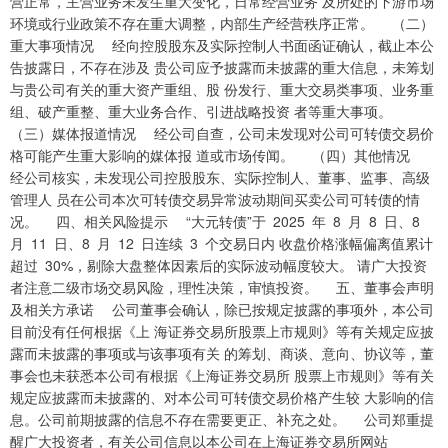
营正常，主营业务未发生重大变化，日常经营业务 及所处的下游市场
环境或行业政策不存在重大调整，内部生产经营秩序正常。 （二）
重大事项情况 经向控股股东及实际控制人书面函证确认，截止本公
告披露日，不存在涉及 贵公司应予披露而未披露的重大信息，未筹划
与贵公司有关的重大资产重组、股 份发行、重大交易类事项、业务重
组、破产重整、重大业务合作、引进战略投资 者等重大事项。
（三）媒体报道情况 经公司自查，公司未发现对公司可转债交易价
格可能产生重大影响的媒体报 道或市场传闻。 （四）其他情况
经公司核实，未发现公司控股股东、实际控制人、董事、监事、高级
管理人 员在公司本次可转债交易异常波动期间买卖公司可转债的情
况。 四、相关风险提示 “大元转债”于 2025 年 8 月 8 日、8
月 11 日、8 月 12 日连续 3 个交易日内 收盘价格涨幅偏离值累计
超过 30%，剔除大盘整体因素后的实际波动幅度较大。 请广大投资
者注意二级市场交易风险，理性决策，审慎投资。 五、董事会声明
及相关方承诺 公司董事会确认，除已按规定披露的事项外，本公司
目前没有任何根据《上 海证券交易所股票上市规则》等有关规定应披
露而未披露的事项或与该事项有关 的筹划、商谈、意向、协议等，董
事会也未获悉本公司有根据《上海证券交易所 股票上市规则》等有关
规定应披露而未披露的、对本公司可转债交易价格产生较 大影响的信
息。公司前期披露的信息不存在需要更正、补充之处。 公司郑重提
醒广大投资者，有关公司信息以本公司在上海证券交易所网站