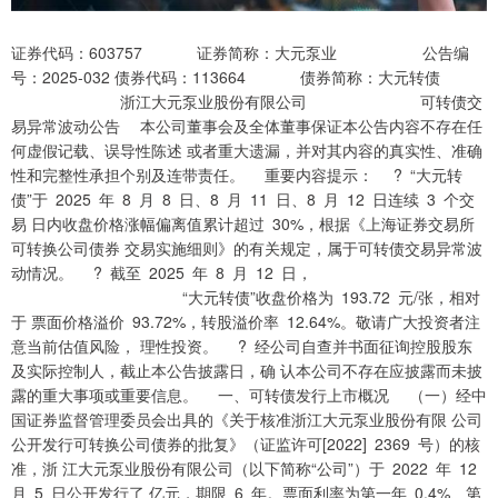
证券代码：603757 证券简称：大元泵业 公告编
号：2025-032 债券代码：113664 债券简称：大元转债
浙江大元泵业股份有限公司 可转债交
易异常波动公告 本公司董事会及全体董事保证本公告内容不存在任
何虚假记载、误导性陈述 或者重大遗漏，并对其内容的真实性、准确
性和完整性承担个别及连带责任。 重要内容提示： ? “大元转
债”于 2025 年 8 月 8 日、8 月 11 日、8 月 12 日连续 3 个交
易 日内收盘价格涨幅偏离值累计超过 30%，根据《上海证券交易所
可转换公司债券 交易实施细则》的有关规定，属于可转债交易异常波
动情况。 ? 截至 2025 年 8 月 12 日，
“大元转债”收盘价格为 193.72 元/张，相对
于 票面价格溢价 93.72%，转股溢价率 12.64%。敬请广大投资者注
意当前估值风险， 理性投资。 ? 经公司自查并书面征询控股股东
及实际控制人，截止本公告披露日，确 认本公司不存在应披露而未披
露的重大事项或重要信息。 一、可转债发行上市概况 （一）经中
国证券监督管理委员会出具的《关于核准浙江大元泵业股份有限 公司
公开发行可转换公司债券的批复》（证监许可[2022] 2369 号）的核
准，浙 江大元泵业股份有限公司（以下简称“公司”）于 2022 年 12
月 5 日公开发行了 亿元，期限 6 年。票面利率为第一年 0.4%、第