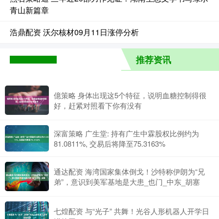
青山新篇章
浩鼎配资 沃尔核材09月11日涨停分析
推荐资讯
億策略 身体出现这5个特征，说明血糖控制得很
好，赶紧对照看下你有没有
深富策略 广生堂: 持有广生中霖股权比例约为
81.0811%, 交易后将降至75.3163%
通达配资 海湾国家集体倒戈！沙特称伊朗为“兄
弟”，意识到美军基地是大患_也门_中东_胡塞
七煌配资 与“光子” 共舞！光谷人形机器人开学日