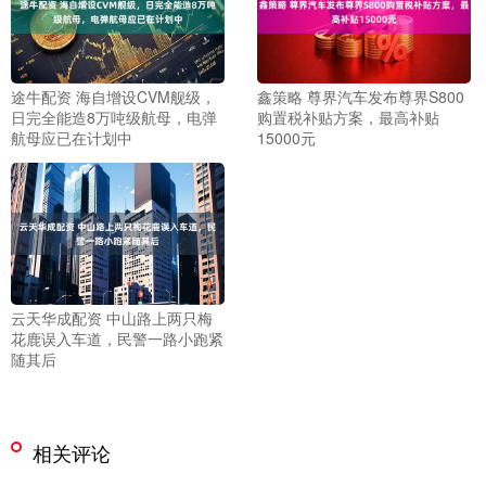
途牛配资 海自增设CVM舰级，
鑫策略 尊界汽车发布尊界S800
日完全能造8万吨级航母，电弹
购置税补贴方案，最高补贴
航母应已在计划中
15000元
云天华成配资 中山路上两只梅
花鹿误入车道，民警一路小跑紧
随其后
相关评论