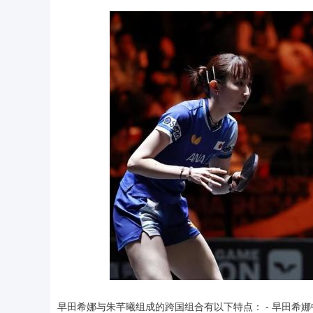
早田希娜与朱芊曦组成的跨国组合有以下特点： - 早田希娜