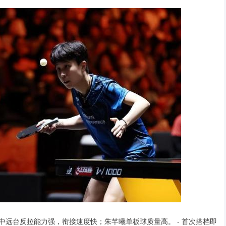
中远台反拉能力强，衔接速度快；朱芊曦单板球质量高。 - 首次搭档即