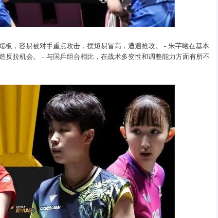
短板，容易被对手重点攻击，摆短易冒高，遭遇抢攻。 - 朱芊曦在基本
反拉机会。 - 与国乒组合相比，在战术多变性和调整能力方面有所不