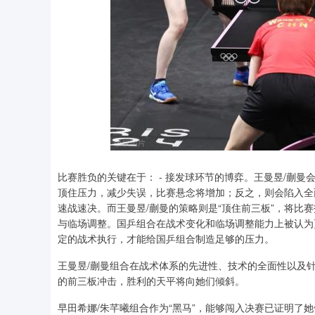
比赛胜负的关键在于： - 接发球环节的博弈。王曼昱/蒯
顶住压力，减少失误，比赛悬念将增加；反之，则会陷入全面
速战速决。而王曼昱/蒯曼的策略则是“顶住前三板”，将比赛
与临场调整。国乒组合在战术变化和临场调整能力上被认为
定的战术执行，才能给国乒组合制造足够的压力。
王曼昱/蒯曼组合在战术体系的先进性、技术的全面性以及
的前三板冲击，胜利的天平将向她们倾斜。
早田希娜/朱芊曦组合作为“黑马”，能够闯入决赛已证明了