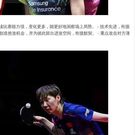
读比赛能力强，变化更多，能更好地洞察场上局势。 - 技术先进，衔接
造抢攻机会，并为彼此留出进攻空间，衔接默契。 - 重点攻击对方薄