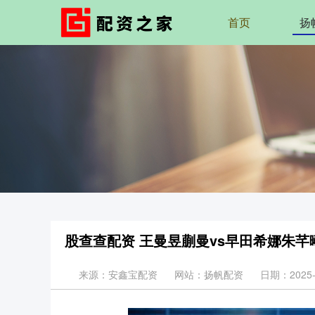
首页
扬
股查查配资 王曼昱蒯曼vs早田希娜朱芊
来源：安鑫宝配资
网站：扬帆配资
日期：2025-1