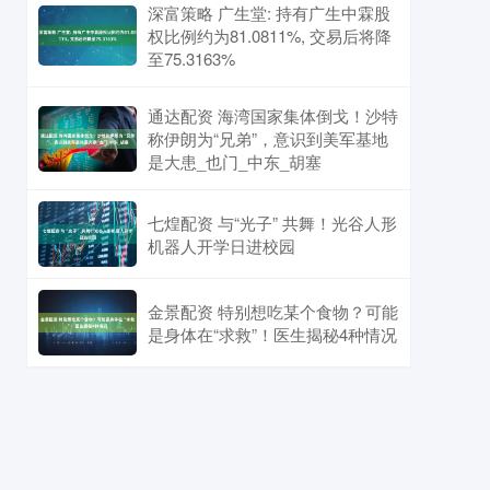
深富策略 广生堂: 持有广生中霖股
权比例约为81.0811%, 交易后将降
至75.3163%
通达配资 海湾国家集体倒戈！沙特
称伊朗为“兄弟”，意识到美军基地
是大患_也门_中东_胡塞
七煌配资 与“光子” 共舞！光谷人形
机器人开学日进校园
金景配资 特别想吃某个食物？可能
是身体在“求救”！医生揭秘4种情况