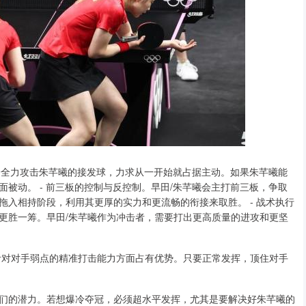
曼会全力攻击朱芊曦的接发球，力求从一开始就占据主动。如果朱芊曦能
被动。 - 前三板的控制与反控制。早田/朱芊曦会主打前三板，争取
拖入相持阶段，利用其更厚的实力和更流畅的衔接来取胜。 - 战术执行
更胜一筹。早田/朱芊曦作为冲击者，需要打出更高质量的进攻和更坚
针对对手弱点的精准打击能力方面占有优势。只要正常发挥，顶住对手
她们的潜力。若想爆冷夺冠，必须超水平发挥，尤其是要解决好朱芊曦的