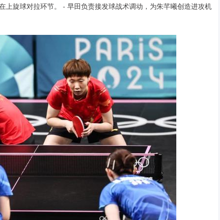
上旋球对拉环节。 - 早田负责接发球战术调动，为朱芊曦创造进攻机