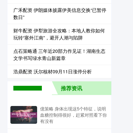
广禾配资 伊朗媒体披露伊美信息交换“已暂停
数日”
财牛配资 伊犁旅游全攻略：本地人教你如何
玩转“塞外江南”，避开人潮与陷阱
点石策略通 三年近20部力作见证！湖南生态
文学书写绿水青山新篇章
浩鼎配资 沃尔核材09月11日涨停分析
推荐资讯
億策略 身体出现这5个特征，说明
血糖控制得很好，赶紧对照看下你
有没有