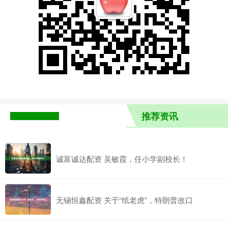
推荐资讯
诚富诚达配资 吴敏霞，任小学副校长！
无锡恒鑫配资 关于“纸老虎”，特朗普改口