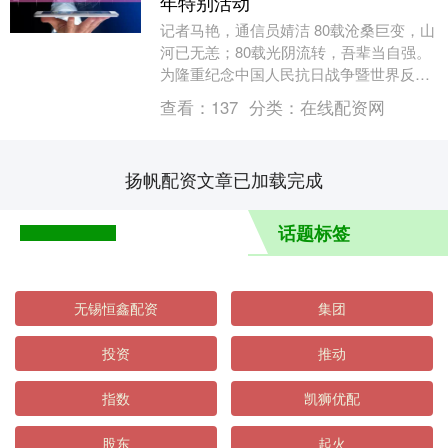
年特别活动
记者马艳，通信员婧洁 80载沧桑巨变，山
河已无恙；80载光阴流转，吾辈当自强。
为隆重纪念中国人民抗日战争暨世界反法
西斯战争胜利80周年，弘扬伟大抗战精
查看：
137
分类：
在线配资网
神，厚植....
扬帆配资文章已加载完成
话题标签
无锡恒鑫配资
集团
投资
推动
指数
凯狮优配
股东
起火