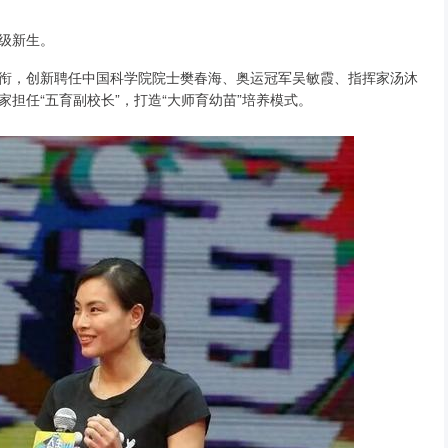
级新生。
衔，创新聘任中国科学院院士樊春海、奥运冠军吴敏霞、指挥家汤沐
担任“五育副校长”，打造“大师育幼苗”培养模式。