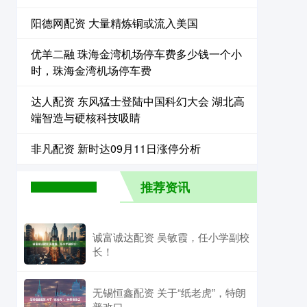
阳德网配资 大量精炼铜或流入美国
优羊二融 珠海金湾机场停车费多少钱一个小
时，珠海金湾机场停车费
达人配资 东风猛士登陆中国科幻大会 湖北高
端智造与硬核科技吸睛
非凡配资 新时达09月11日涨停分析
推荐资讯
诚富诚达配资 吴敏霞，任小学副校
长！
无锡恒鑫配资 关于“纸老虎”，特朗
普改口