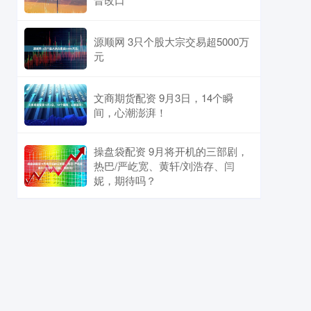
源顺网 3只个股大宗交易超5000万
元
文商期货配资 9月3日，14个瞬
间，心潮澎湃！
操盘袋配资 9月将开机的三部剧，
热巴/严屹宽、黄轩/刘浩存、闫
妮，期待吗？