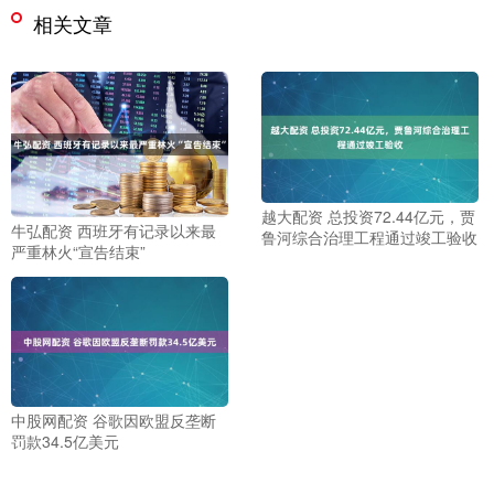
相关文章
越大配资 总投资72.44亿元，贾
牛弘配资 西班牙有记录以来最
鲁河综合治理工程通过竣工验收
严重林火“宣告结束”
中股网配资 谷歌因欧盟反垄断
罚款34.5亿美元