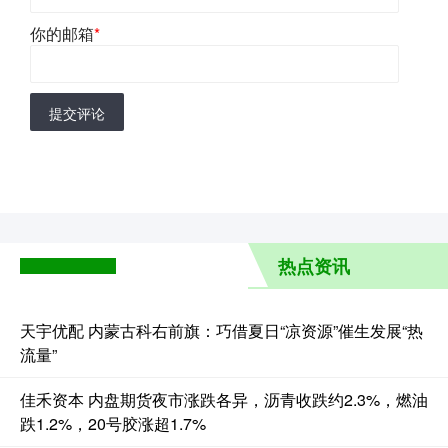
你的邮箱
*
提交评论
热点资讯
天宇优配 内蒙古科右前旗：巧借夏日“凉资源”催生发展“热
流量”
佳禾资本 内盘期货夜市涨跌各异，沥青收跌约2.3%，燃油
跌1.2%，20号胶涨超1.7%