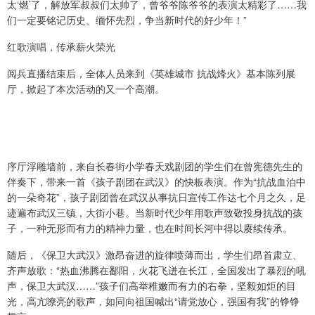
太‘燃’了，解放军叔叔们太帅了，曾爷爷陈爷爷的表演太精彩了……我
们一定要铭记历史、缅怀先烈，争当新时代的好少年！”
红歌演唱，传承薪火荣光
阅兵直播结束后，全体人员来到《英雄城市 抗战烽火》基本陈列展
厅，掀起了本次活动的又一个高潮。
序厅浮雕墙前，来自长春街小学春天戏剧团的学生们在曾宪德先生的
伴奏下，带来一首《孩子剧团在武汉》的快板表演。作为“抗战血泊中
的一朵奇花”，孩子剧团曾在武汉从事抗日宣传工作达七个月之久，足
迹遍布武汉三镇，大街小巷。当新时代少年用歌声致敬投身抗战的孩
子，一种无形而有力的精神力量，也在时间长河中得以赓续传承。
随后，《保卫大武汉》激昂奋进的旋律喷薄而出，学生们昂首肃立、
齐声放歌：“热血沸腾在鄱阳，火花飞迸在长江，全国发出了暴烈的吼
声，保卫大武汉……”孩子们高举稚嫩而有力的右拳，坚毅如炬的目
光，高亢嘹亮的歌声，如同向祖国喊出“请党放心，强国有我”的铮铮