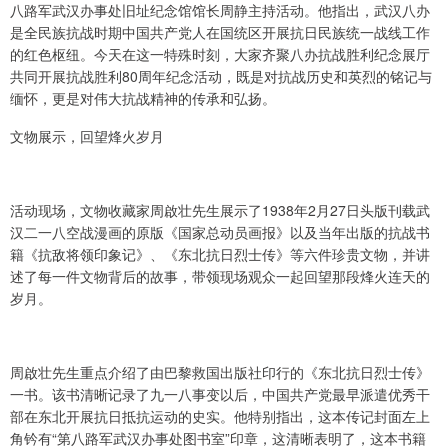
八路军武汉办事处旧址纪念馆馆长周静主持活动。他指出，武汉八办
是全民族抗战时期中国共产党人在国统区开展抗日民族统一战线工作
的红色枢纽。今天在这一特殊时刻，大家齐聚八办抗战胜利纪念展厅
共同开展抗战胜利80周年纪念活动，既是对抗战历史和英烈的铭记与
缅怀，更是对伟大抗战精神的传承和弘扬。
文物展示，回望烽火岁月
活动现场，文物收藏家周啟壮先生展示了1938年2月27日头版刊载武
汉二一八空战漫画的原版《国家总动员画报》以及当年出版的抗战书
籍《抗敌将领印象记》、《东北抗日烈士传》等六件珍贵文物，并讲
述了每一件文物背后的故事，带领现场观众一起回望那段烽火连天的
岁月。
周啟壮先生重点介绍了由巴黎救国出版社印行的《东北抗日烈士传》
一书。该书清晰记录了九一八事变以后，中国共产党最早派遣优秀干
部在东北开展抗日抵抗运动的史实。他特别指出，这本传记封面左上
角钤有“第八路军武汉办事处图书室”印章，这清晰表明了，这本书籍