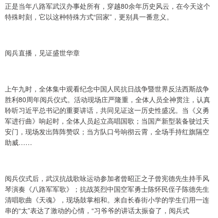
正是当年八路军武汉办事处所有，穿越80余年历史风云，在今天这个
特殊时刻，它以这种特殊方式“回家”，更别具一番意义。
阅兵直播，见证盛世华章
上午九时，全体集中观看纪念中国人民抗日战争暨世界反法西斯战争
胜利80周年阅兵仪式。活动现场庄严隆重，全体人员全神贯注，认真
聆听习近平总书记的重要讲话，共同见证这一历史性盛况。当《义勇
军进行曲》响起时，全体人员起立高唱国歌；当国产新型装备驶过天
安门，现场发出阵阵赞叹；当方队口号响彻云霄，全场手持红旗隔空
助威……
阅兵仪式后，武汉抗战歌咏运动参加者曾昭正之子曾宪德先生持手风
琴演奏《八路军军歌》；抗战英烈中国空军勇士陈怀民侄子陈德先生
清唱歌曲《天魂》，现场鼓掌相和。来自长春街小学的学生们用一连
串的“太”表达了激动的心情，“习爷爷的讲话太振奋了，阅兵式