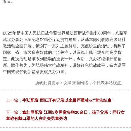
誓言。
2025年是中国人民抗日战争暨世界反法西斯战争胜利80周年，八路军
武汉办事处旧址纪念馆精心谋划提前布局，从基本陈列改陈升级到社
教活动全面开展，策划了一系列主题鲜明、亮点纷呈的活动，得到了
国家、省、市级多家媒体的广泛关注，以及线上线下观众的高度肯
定。此次活动是该系列活动的重要一环，今后，八办将继续开拓创
新、敢作善为，为弘扬伟大抗战精神，讲好红色抗战故事，奋力谱写
中国式现代化新篇章贡献八办力量。
扬帆配资提示：文章来自网络，不代表本站观点。
上一篇：
牛弘配资 西班牙有记录以来最严重林火“宣告结束”
下一篇：
鑫红网配资 江西5岁男童失联20余日，孩子父亲：同行女
童称有戴口罩的人在走失男童旁边