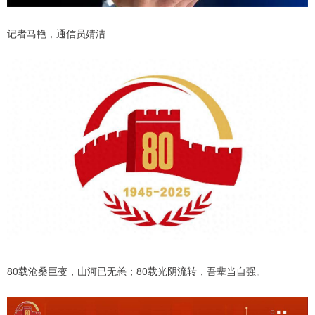
记者马艳，通信员婧洁
80载沧桑巨变，山河已无恙；80载光阴流转，吾辈当自强。