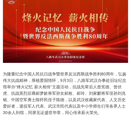
为隆重纪念中国人民抗日战争暨世界反法西斯战争胜利80周年，弘扬
伟大抗战精神，厚植爱国情怀，9月3日，八路军武汉办事处旧址纪念
馆举办“烽火记忆 薪火相传”主题活动，抗战先辈后人曾宪德、曾伏
虎、抗战英烈后裔郝梦龄将军孙女郝枚、郝玲、刘家麒将军侄孙刘兆
铭、中国空军勇士陈怀民侄子陈德，以及武汉收藏家代表、人文历史
爱好者，退役军人代表、武汉市民代表以及中小学师生们等各界人士
30余人到馆，同屏见证盛世华章，同心传承薪火荣光。