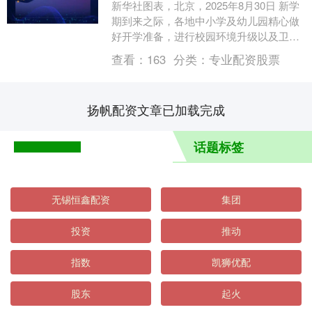
新华社图表，北京，2025年8月30日 新学
期到来之际，各地中小学及幼儿园精心做
好开学准备，进行校园环境升级以及卫生
清洁、清点教学物资、筹备开学第一课
查看：
163
分类：
专业配资股票
等，全力营....
扬帆配资文章已加载完成
话题标签
无锡恒鑫配资
集团
投资
推动
指数
凯狮优配
股东
起火