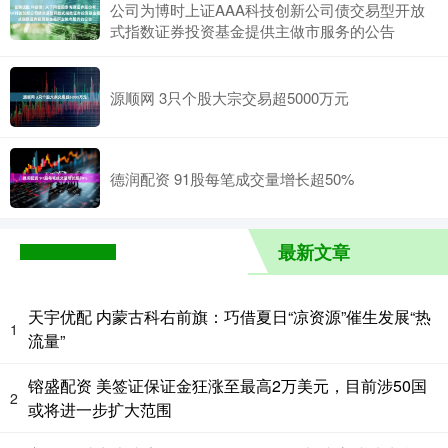
公司为博时上证AAA科技创新公司债交易型开放
式指数证券投资基金提供主做市服务的公告
源顺网 3只个股大宗交易超5000万元
德润配资 91股每笔成交量增长超50%
最新文章
天宇优配 内蒙古科右前旗：巧借夏日“凉资源”催生发展“热
1
流量”
镕盛配资 美签证保证金狂涨至最高2万美元，目前涉50国
2
或将进一步扩大范围