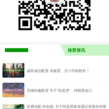
推荐资讯
诚富诚达配资 吴敏霞，任小学副校长！
无锡恒鑫配资 关于“纸老虎”，特朗普改口
富腾优配 科创债: 关于同意国泰海通证券股份有限