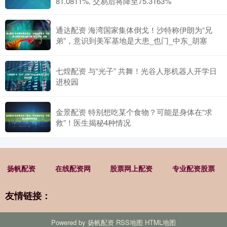
81.0811%, 交易后将降至75.3163%
通达配资 海湾国家集体倒戈！沙特称伊朗为“兄
弟”，意识到美军基地是大患_也门_中东_胡塞
七煌配资 与“光子” 共舞！光谷人形机器人开学日
进校园
金景配资 特别想吃某个食物？可能是身体在“求
救”！医生揭秘4种情况
扬帆配资
在线配资网
股票网上配资
专业配资股票
友情链接：
Powered by
扬帆配资
RSS地图
HTML地图