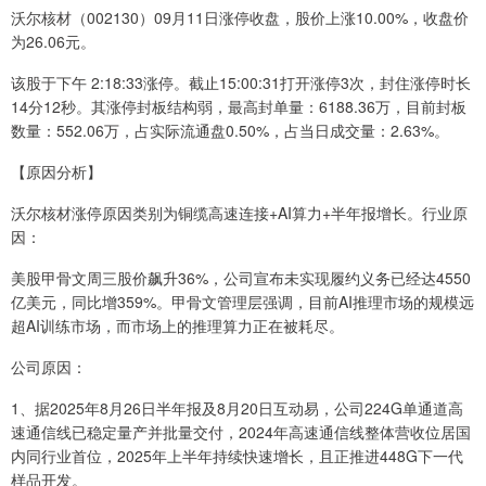
沃尔核材（002130）09月11日涨停收盘，股价上涨10.00%，收盘价
为26.06元。
该股于下午 2:18:33涨停。截止15:00:31打开涨停3次，封住涨停时长
14分12秒。其涨停封板结构弱，最高封单量：6188.36万，目前封板
数量：552.06万，占实际流通盘0.50%，占当日成交量：2.63%。
【原因分析】
沃尔核材涨停原因类别为铜缆高速连接+AI算力+半年报增长。行业原
因：
美股甲骨文周三股价飙升36%，公司宣布未实现履约义务已经达4550
亿美元，同比增359%。甲骨文管理层强调，目前AI推理市场的规模远
超AI训练市场，而市场上的推理算力正在被耗尽。
公司原因：
1、据2025年8月26日半年报及8月20日互动易，公司224G单通道高
速通信线已稳定量产并批量交付，2024年高速通信线整体营收位居国
内同行业首位，2025年上半年持续快速增长，且正推进448G下一代
样品开发。