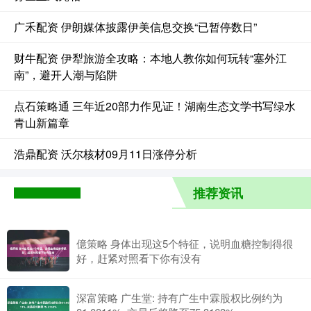
广禾配资 伊朗媒体披露伊美信息交换“已暂停数日”
财牛配资 伊犁旅游全攻略：本地人教你如何玩转“塞外江
南”，避开人潮与陷阱
点石策略通 三年近20部力作见证！湖南生态文学书写绿水
青山新篇章
浩鼎配资 沃尔核材09月11日涨停分析
推荐资讯
億策略 身体出现这5个特征，说明血糖控制得很
好，赶紧对照看下你有没有
深富策略 广生堂: 持有广生中霖股权比例约为