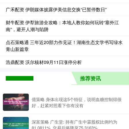
广禾配资 伊朗媒体披露伊美信息交换“已暂停数日”
财牛配资 伊犁旅游全攻略：本地人教你如何玩转“塞外江
南”，避开人潮与陷阱
点石策略通 三年近20部力作见证！湖南生态文学书写绿水
青山新篇章
浩鼎配资 沃尔核材09月11日涨停分析
推荐资讯
億策略 身体出现这5个特征，说明血糖控制得很
好，赶紧对照看下你有没有
深富策略 广生堂: 持有广生中霖股权比例约为
81.0811%, 交易后将降至75.3163%