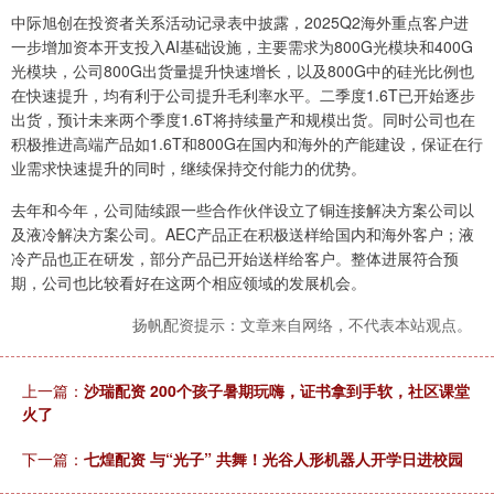
中际旭创在投资者关系活动记录表中披露，2025Q2海外重点客户进
一步增加资本开支投入AI基础设施，主要需求为800G光模块和400G
光模块，公司800G出货量提升快速增长，以及800G中的硅光比例也
在快速提升，均有利于公司提升毛利率水平。二季度1.6T已开始逐步
出货，预计未来两个季度1.6T将持续量产和规模出货。同时公司也在
积极推进高端产品如1.6T和800G在国内和海外的产能建设，保证在行
业需求快速提升的同时，继续保持交付能力的优势。
去年和今年，公司陆续跟一些合作伙伴设立了铜连接解决方案公司以
及液冷解决方案公司。AEC产品正在积极送样给国内和海外客户；液
冷产品也正在研发，部分产品已开始送样给客户。整体进展符合预
期，公司也比较看好在这两个相应领域的发展机会。
扬帆配资提示：文章来自网络，不代表本站观点。
上一篇：
沙瑞配资 200个孩子暑期玩嗨，证书拿到手软，社区课堂
火了
下一篇：
七煌配资 与“光子” 共舞！光谷人形机器人开学日进校园