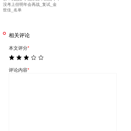
没考上但明年会再战_复试_金
世佳_名单
相关评论
本文评分
*
评论内容
*