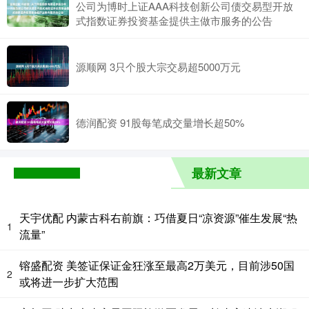
公司为博时上证AAA科技创新公司债交易型开放
式指数证券投资基金提供主做市服务的公告
源顺网 3只个股大宗交易超5000万元
德润配资 91股每笔成交量增长超50%
最新文章
天宇优配 内蒙古科右前旗：巧借夏日“凉资源”催生发展“热
1
流量”
镕盛配资 美签证保证金狂涨至最高2万美元，目前涉50国
2
或将进一步扩大范围