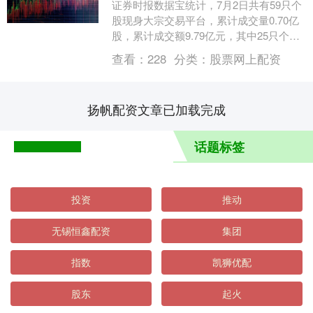
证券时报数据宝统计，7月2日共有59只个
股现身大宗交易平台，累计成交量0.70亿
股，累计成交额9.79亿元，其中25只个股
交易额超千万元。虹软科技交易额最高，
查看：
228
分类：
股票网上配资
大....
扬帆配资文章已加载完成
话题标签
投资
推动
无锡恒鑫配资
集团
指数
凯狮优配
股东
起火