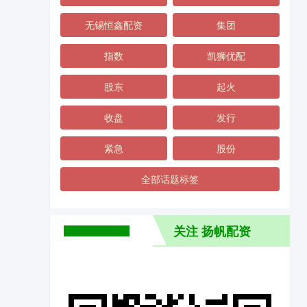
无锡恒鑫配资
集团
指数
凯狮优配
股东
起火
收盘
发行
紧急
股份
全部话题标签
关注 扬帆配资