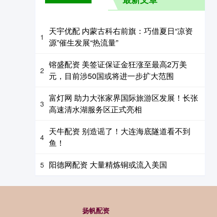
天宇优配 内蒙古科右前旗：巧借夏日“凉资
1
源”催生发展“热流量”
镕盛配资 美签证保证金狂涨至最高2万美
2
元，目前涉50国或将进一步扩大范围
富灯网 助力大张家界国际旅游区发展！长张
3
高速清水湖服务区正式亮相
天牛配资 别造谣了！大连海底隧道看不到
4
鱼！
阳德网配资 大量精炼铜或流入美国
5
扬帆配资