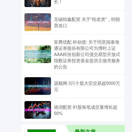
长！
无锡恒鑫配资 关于“纸老虎”，特朗
普改口
富腾优配 科创债: 关于同意国泰海
通证券股份有限公司为博时上证
AAA科技创新公司债交易型开放式
指数证券投资基金提供主做市服务
的公告
源顺网 3只个股大宗交易超5000万
元
德润配资 91股每笔成交量增长超
50%
最新文章