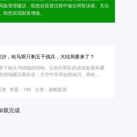
风险管理建议，助您在投资过程中做出明智决策。无论
，助您实现财富增值。
”加沙，哈马斯只剩五千残兵，大结局要来了？
剩下炮火与硝烟的回响。以色列军队的进攻如暴风骤
情地碾压着街道，天空中导弹如雨倾泻，将哈....
配资
查看：
148
分类：
扬帆配资
加载完成