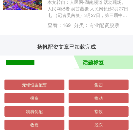
本文转自：人民网-湖南频道 活动现场。
人民网记者 吴茜薇摄 人民网长沙3月27日
电 （记者吴茜薇）3月27日，第三届中南
好书阅读盛典在2026岳麓书会暨长沙图
查看：
169
分类：
专业配资股票
书....
扬帆配资文章已加载完成
话题标签
无锡恒鑫配资
集团
投资
推动
凯狮优配
指数
收盘
股东