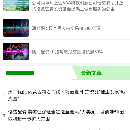
公司为博时上证AAA科技创新公司债交易型开放
式指数证券投资基金提供主做市服务的公告
源顺网 3只个股大宗交易超5000万元
德润配资 91股每笔成交量增长超50%
最新文章
天宇优配 内蒙古科右前旗：巧借夏日“凉资源”催生发展“热
1
流量”
镕盛配资 美签证保证金狂涨至最高2万美元，目前涉50国
2
或将进一步扩大范围