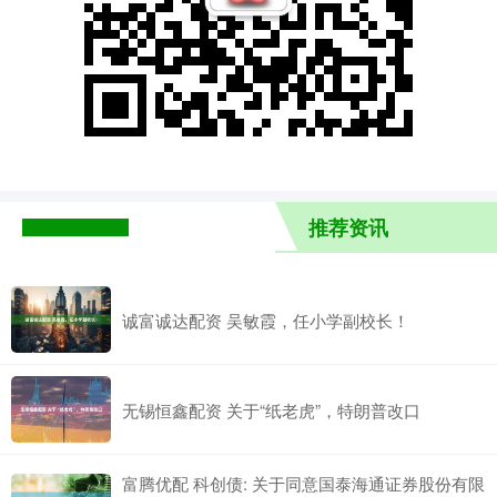
推荐资讯
诚富诚达配资 吴敏霞，任小学副校长！
无锡恒鑫配资 关于“纸老虎”，特朗普改口
富腾优配 科创债: 关于同意国泰海通证券股份有限