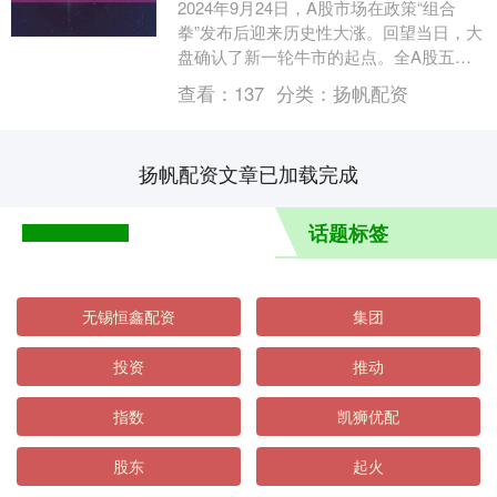
2024年9月24日，A股市场在政策“组合
拳”发布后迎来历史性大涨。回望当日，大
盘确认了新一轮牛市的起点。全A股五次
日成交额超3万亿都发生在这一年间。与此
查看：
137
分类：
扬帆配资
同时，....
扬帆配资文章已加载完成
话题标签
无锡恒鑫配资
集团
投资
推动
指数
凯狮优配
股东
起火