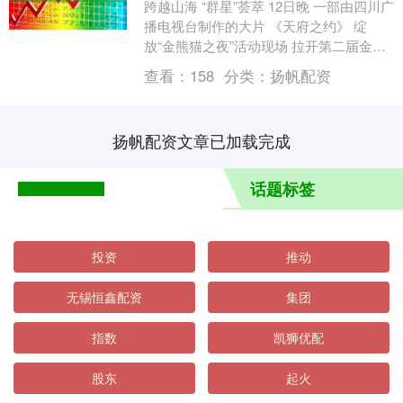
跨越山海 “群星”荟萃 12日晚 一部由四川广
播电视台制作的大片 《天府之约》 绽
放“金熊猫之夜”活动现场 拉开第二届金熊
猫奖 三大主题活动的序幕 片中极致光
查看：
158
分类：
扬帆配资
影....
扬帆配资文章已加载完成
话题标签
投资
推动
无锡恒鑫配资
集团
指数
凯狮优配
股东
起火