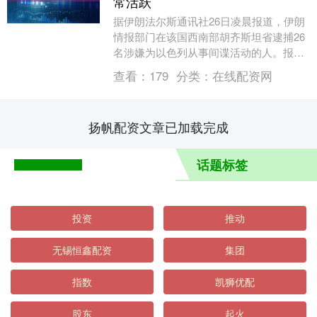
常活跃
据伊朗法尔斯通讯社26日凌晨报道，伊朗
情报部门在该国西南部胡齐斯坦省逮捕26
名涉嫌为以色列从事间谍活动的人。报道
没有提到逮捕时间。 据这家通讯社25日报
查看：
179
分类：
在线配资网
道，自以....
扬帆配资文章已加载完成
话题标签
投资
推动
无锡恒鑫配资
集团
指数
凯狮优配
股东
起火