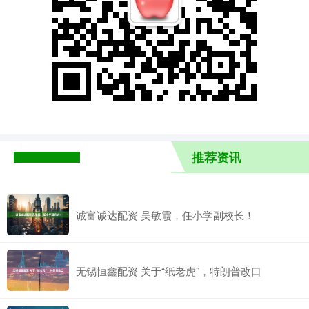
推荐资讯
诚富诚达配资 吴敏霞，任小学副校长！
无锡恒鑫配资 关于“纸老虎”，特朗普改口