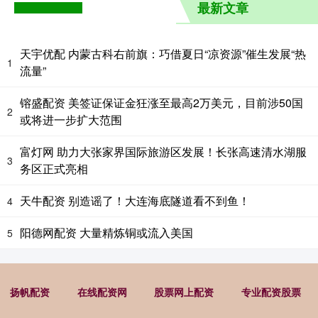
最新文章
天宇优配 内蒙古科右前旗：巧借夏日“凉资源”催生发展“热
1
流量”
镕盛配资 美签证保证金狂涨至最高2万美元，目前涉50国
2
或将进一步扩大范围
富灯网 助力大张家界国际旅游区发展！长张高速清水湖服
3
务区正式亮相
天牛配资 别造谣了！大连海底隧道看不到鱼！
4
阳德网配资 大量精炼铜或流入美国
5
扬帆配资
在线配资网
股票网上配资
专业配资股票