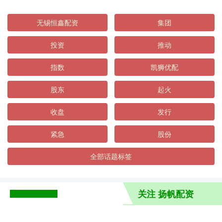
无锡恒鑫配资
集团
投资
推动
指数
凯狮优配
股东
起火
收盘
发行
紧急
股份
全部话题标签
关注 扬帆配资