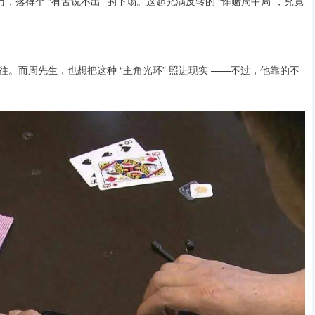
万，落得个 “有苦说不出” 的下场。这起充满反转的 “诈赌局中局”，究竟
。而周先生，也想把这种 “主角光环” 照进现实 ——不过，他靠的不