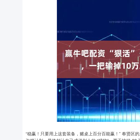
“稳赢！只要用上这套装备，赌桌上百分百能赢！” 奉贤区的