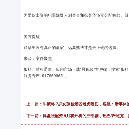
为团伙出资的犯罪嫌疑人刘某金和张某华负责分配赃款。目
警方提醒
赌场里没有真正的赢家，远离赌博才是最正确的选择。
来源：案件聚焦
报料、维权通道：应用市场下载“晨视频”客户端，搜索“报料”一
服务专席19176699651。
上一篇：
牛策略 7岁女孩被景区老虎咬伤，客服：涉事体
下一篇：
操盘袋配资 9月将开机的三部剧，热巴/严屹宽、