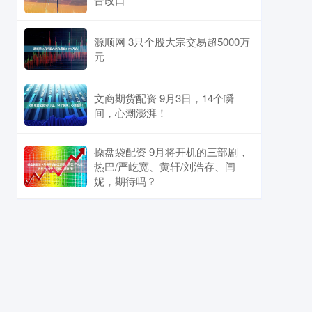
源顺网 3只个股大宗交易超5000万
元
文商期货配资 9月3日，14个瞬
间，心潮澎湃！
操盘袋配资 9月将开机的三部剧，
热巴/严屹宽、黄轩/刘浩存、闫
妮，期待吗？