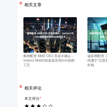
相关文章
般神配资 AMD CEO 苏姿丰确认，
诚多网配资 
Instinct MI450加速器采用2nm制程
纯属于“过度
工艺
枉钱
相关评论
本文评分
*