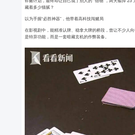
诈赌计划，最终却让自己成了别人的 “猎物”，两天输掉 23 
藏着多少猫腻？
以为手握“必胜神器”，他带着高科技闯赌局
在影视剧中，能精准认牌、稳拿大牌的桥段，曾让不少人向往
是特异功能，而是一套暗藏玄机的作弊装备。