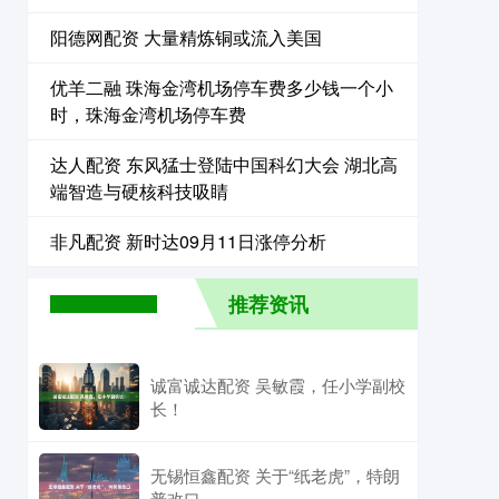
阳德网配资 大量精炼铜或流入美国
优羊二融 珠海金湾机场停车费多少钱一个小
时，珠海金湾机场停车费
达人配资 东风猛士登陆中国科幻大会 湖北高
端智造与硬核科技吸睛
非凡配资 新时达09月11日涨停分析
推荐资讯
诚富诚达配资 吴敏霞，任小学副校
长！
无锡恒鑫配资 关于“纸老虎”，特朗
普改口