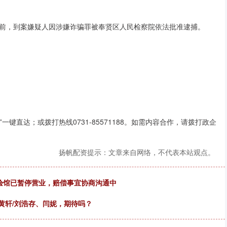
前，到案嫌疑人因涉嫌诈骗罪被奉贤区人民检察院依法批准逮捕。
键直达；或拨打热线0731-85571188。如需内容合作，请拨打政企
扬帆配资提示：文章来自网络，不代表本站观点。
验馆已暂停营业，赔偿事宜协商沟通中
黄轩/刘浩存、闫妮，期待吗？