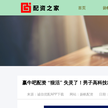
首页
扬
赢牛吧配资 “狠活” 失灵了！男子高科
来源：诚信优配APP下载
网站：扬帆配资
日期：2