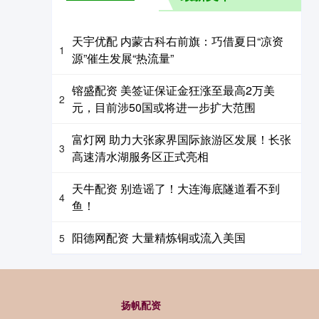
天宇优配 内蒙古科右前旗：巧借夏日“凉资
1
源”催生发展“热流量”
镕盛配资 美签证保证金狂涨至最高2万美
2
元，目前涉50国或将进一步扩大范围
富灯网 助力大张家界国际旅游区发展！长张
3
高速清水湖服务区正式亮相
天牛配资 别造谣了！大连海底隧道看不到
4
鱼！
阳德网配资 大量精炼铜或流入美国
5
扬帆配资