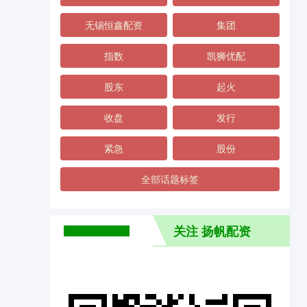
无锡恒鑫配资
集团
指数
凯狮优配
股东
起火
收盘
发行
紧急
股份
全部话题标签
关注 扬帆配资