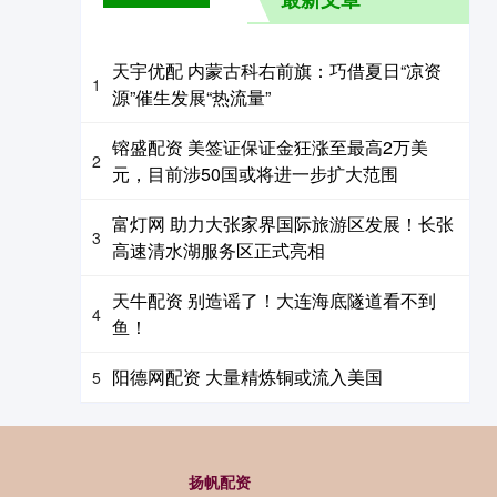
天宇优配 内蒙古科右前旗：巧借夏日“凉资
1
源”催生发展“热流量”
镕盛配资 美签证保证金狂涨至最高2万美
2
元，目前涉50国或将进一步扩大范围
富灯网 助力大张家界国际旅游区发展！长张
3
高速清水湖服务区正式亮相
天牛配资 别造谣了！大连海底隧道看不到
4
鱼！
阳德网配资 大量精炼铜或流入美国
5
扬帆配资