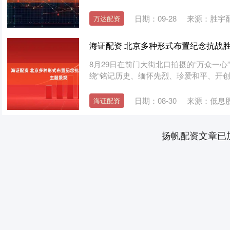
日期：09-28
来源：胜宇
万达配资
海证配资 北京多种形式布置纪念抗战胜
8月29日在前门大街北口拍摄的“万众一心
绕“铭记历史、缅怀先烈、珍爱和平、开创未
日期：08-30
来源：低息
海证配资
扬帆配资文章已