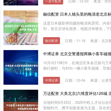
日期：12-03
来源：尚
一直牛配资
融信配资 日本人镜头里的晚清老北京标
这是日本摄影师拍摄的晚清风景照。内容
到，老北京绿化很差，地面没有硬化，下雨
日期：11-19
来源：北京
融信配资
中博证券 北京交警通报两辆小客车碰撞
10月3日15时许，在海淀区朱各庄路与
南行驶时，与对向一辆小客车相撞，导致两
日期：10-04
来源：云资
中博证券
万达配资 大美北京|六维度评估125城
当地时间9月25日，2025中欧人才论
智能时代，携手创新发展为主题，旨在把握A