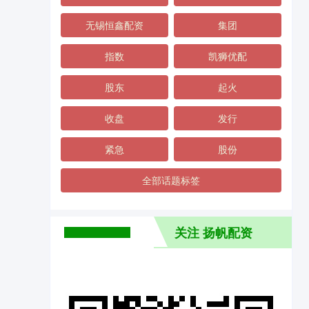
无锡恒鑫配资
集团
指数
凯狮优配
股东
起火
收盘
发行
紧急
股份
全部话题标签
关注 扬帆配资