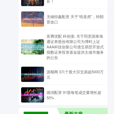
长！
无锡恒鑫配资 关于“纸老虎”，特朗
普改口
富腾优配 科创债: 关于同意国泰海
通证券股份有限公司为博时上证
AAA科技创新公司债交易型开放式
指数证券投资基金提供主做市服务
的公告
源顺网 3只个股大宗交易超5000万
元
德润配资 91股每笔成交量增长超
50%
最新文章