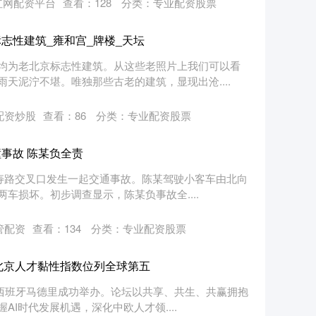
红网配资平台
查看：
128
分类：
专业配资股票
志性建筑_雍和宫_牌楼_天坛
均为老北京标志性建筑。从这些老照片上我们可以看
天泥泞不堪。唯独那些古老的建筑，显现出沧....
配资炒股
查看：
86
分类：
专业配资股票
事故 陈某负全责
万寿路交叉口发生一起交通事故。陈某驾驶小客车由北向
车损坏。初步调查显示，陈某负事故全....
管配资
查看：
134
分类：
专业配资股票
 北京人才黏性指数位列全球第五
坛在西班牙马德里成功举办。论坛以共享、共生、共赢拥抱
I时代发展机遇，深化中欧人才领....