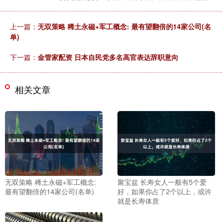
上一篇：
无双策略 稀土永磁+军工概念: 最有望翻倍的14家公司(名
单)
下一篇：
金管家配资 日本自民党多名高官表达辞职意向
相关文章
无双策略 稀土永磁+军工概念:
聚宝盆 长寿女人一般有5个爱
最有望翻倍的14家公司(名单)
好，如果你占了2个以上，或许
就是长寿体质