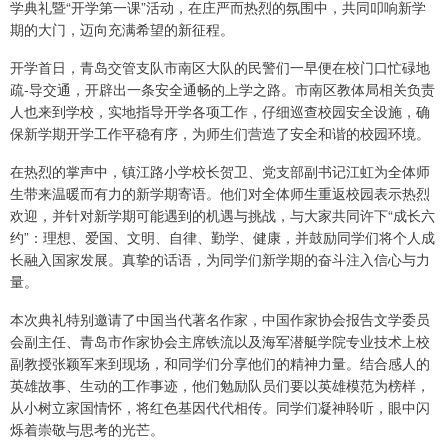
学典礼暨“开学第一课”活动，在庄严而热烈的氛围中，共同叩响新学
期的大门，迈向充满希望的新征程。
开学首日，青岛交管支队市南区大队的民警们一早便在校门口忙碌地
疏-导交通，开辟出一条安全通畅的上学之路。市南区教体局相关负责
人也来到学校，实地指导开学各项工作，仔细巡查校园安全设施，确
保新学期开学工作平稳有序，为师生们营造了安全和谐的校园环境。
在热烈的掌声中，镇江路小学校长贺卫、党支部副书记江虹为全体师
生带来温暖而有力的新学期寄语。他们对全体师生重返校园表示热烈
欢迎，并针对新学期可能遇到的机遇与挑战，与大家共同许下“成长六
约”：理想、爱国、文明、自律、勤学、健康，并鼓励同学们将个人成
长融入国家发展。真挚的话语，为同学们新学期的奋斗注入信心与力
量。
本次典礼特别邀请了中国当代著名作家，中国作家协会报告文学委员
会副主任、青岛市作家协会主席铁流以及海军潜艇学院专业技术上校
副教授张颖军来到现场，和同学们分享他们的精神力量。结合感人的
英雄故事、生动的工作事迹，他们勉励队员们要以英雄模范为榜样，
从小树立家国情怀，将红色基因代代相传。同学们凝神聆听，眼中闪
烁着崇敬与思考的光芒。