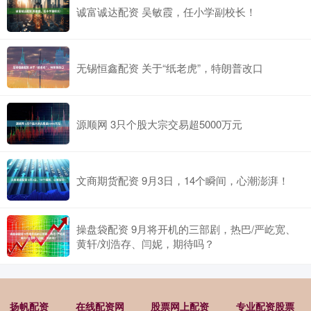
诚富诚达配资 吴敏霞，任小学副校长！
无锡恒鑫配资 关于“纸老虎”，特朗普改口
源顺网 3只个股大宗交易超5000万元
文商期货配资 9月3日，14个瞬间，心潮澎湃！
操盘袋配资 9月将开机的三部剧，热巴/严屹宽、
黄轩/刘浩存、闫妮，期待吗？
扬帆配资
在线配资网
股票网上配资
专业配资股票