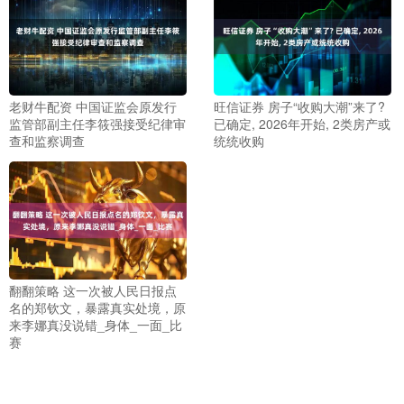
老财牛配资 中国证监会原发行
旺信证券 房子“收购大潮”来了?
监管部副主任李筱强接受纪律审
已确定, 2026年开始, 2类房产或
查和监察调查
统统收购
翻翻策略 这一次被人民日报点
名的郑钦文，暴露真实处境，原
来李娜真没说错_身体_一面_比
赛