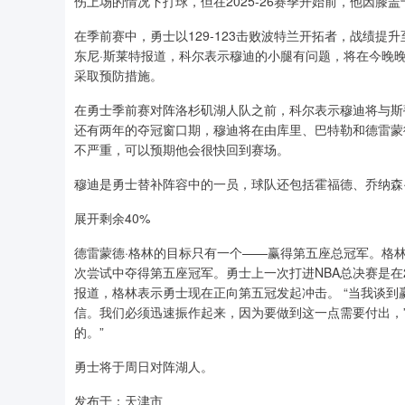
伤上场的情况下打球，但在2025-26赛季开始前，他因
在季前赛中，勇士以129-123击败波特兰开拓者，战绩提升至2
东尼·斯莱特报道，科尔表示穆迪的小腿有问题，将在今晚
采取预防措施。
在勇士季前赛对阵洛杉矶湖人队之前，科尔表示穆迪将与斯蒂
还有两年的夺冠窗口期，穆迪将在由库里、巴特勒和德雷蒙
不严重，可以预期他会很快回到赛场。
穆迪是勇士替补阵容中的一员，球队还包括霍福德、乔纳森·
展开剩余40%
德雷蒙德·格林的目标只有一个——赢得第五座总冠军。格
次尝试中夺得第五座冠军。勇士上一次打进NBA总决赛是在2
报道，格林表示勇士现在正向第五冠发起冲击。 “当我谈
信。我们必须迅速振作起来，因为要做到这一点需要付出，
的。”
勇士将于周日对阵湖人。
发布于：天津市