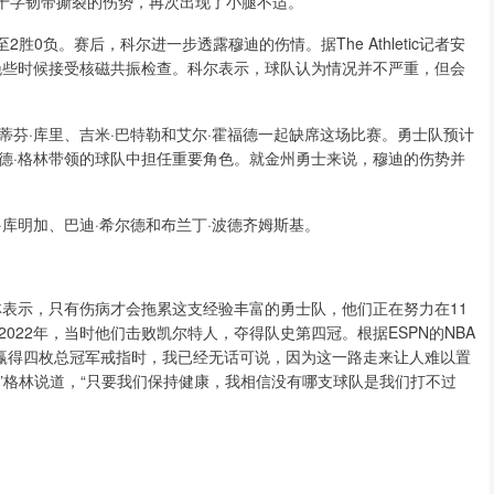
膝盖十字韧带撕裂的伤势，再次出现了小腿不适。
胜0负。赛后，科尔进一步透露穆迪的伤情。据The Athletic记者安
晚些时候接受核磁共振检查。科尔表示，球队认为情况并不严重，但会
芬·库里、吉米·巴特勒和艾尔·霍福德一起缺席这场比赛。勇士队预计
德·格林带领的球队中担任重要角色。就金州勇士来说，穆迪的伤势并
库明加、巴迪·希尔德和布兰丁·波德齐姆斯基。
林表示，只有伤病才会拖累这支经验丰富的勇士队，他们正在努力在11
022年，当时他们击败凯尔特人，夺得队史第四冠。根据ESPN的NBA
到赢得四枚总冠军戒指时，我已经无话可说，因为这一路走来让人难以置
”格林说道，“只要我们保持健康，我相信没有哪支球队是我们打不过