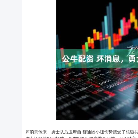
坏消息传来，勇士队后卫摩西·穆迪因小腿伤势接受了核磁